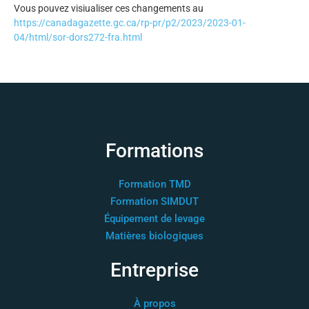
Vous pouvez visiualiser ces changements au
https://canadagazette.gc.ca/rp-pr/p2/2023/2023-01-
04/html/sor-dors272-fra.html
Formations
Formation TMD
Formation SIMDUT
Équipement de levage
Matières biologiques
Entreprise
À propos