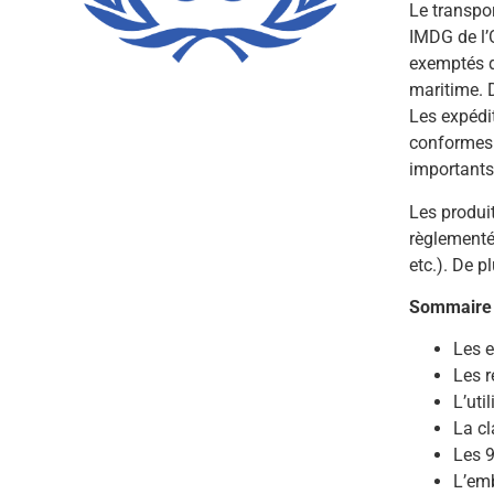
Le transpo
IMDG de l’
exemptés d
maritime. 
Les expédi
conformes 
importants 
Les produi
règlementé
etc.). De 
Sommaire 
Les e
Les r
L’uti
La cl
Les 9
L’emb