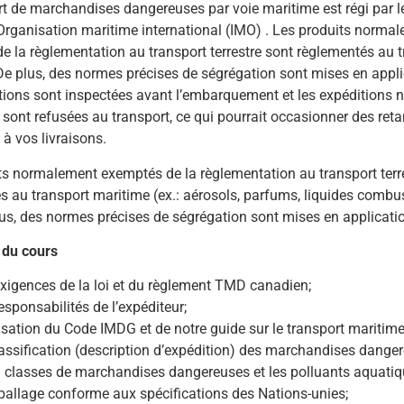
rt de marchandises dangereuses par voie maritime est régi par 
Organisation maritime international (IMO) . Les produits norma
e la règlementation au transport terrestre sont règlementés au 
De plus, des normes précises de ségrégation sont mises en appli
tions sont inspectées avant l’embarquement et les expéditions 
sont refusées au transport, ce qui pourrait occasionner des reta
à vos livraisons.
ts normalement exemptés de la règlementation au transport terr
s au transport maritime (ex.: aérosols, parfums, liquides combu
plus, des normes précises de ségrégation sont mises en applicati
du cours
xigences de la loi et du règlement TMD canadien;
esponsabilités de l’expéditeur;
lisation du Code IMDG et de notre guide sur le transport maritime
assification (description d’expédition) des marchandises dange
 classes de marchandises dangereuses et les polluants aquatiq
allage conforme aux spécifications des Nations-unies;