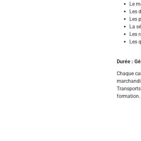
Le ma
Les 
Les p
La sé
Les r
Les q
Durée : Gé
Chaque can
marchandis
Transports
formation.