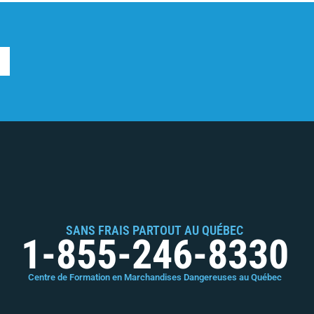
SANS FRAIS PARTOUT AU QUÉBEC
1-855-246-8330
Centre de Formation en Marchandises Dangereuses au Québec