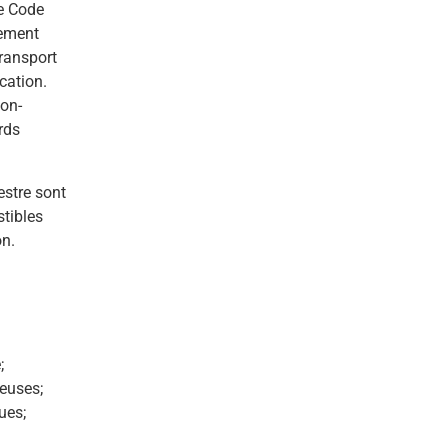
le Code
lement
transport
cation.
non-
rds
estre sont
stibles
on.
;
reuses;
ues;